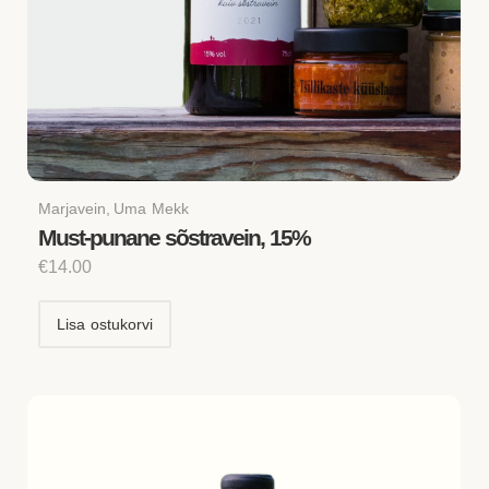
Marjavein
,
Uma Mekk
Must-punane sõstravein, 15%
€
14.00
Lisa ostukorvi
Algne
Current
hind
price
oli:
is: