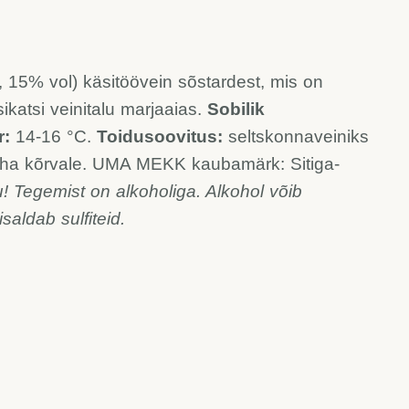
 15% vol) käsitöövein sõstardest, mis on
katsi veinitalu marjaaias.
Sobilik
r:
14-16 °C.
Toidusoovitus:
seltskonnaveiniks
iha kõrvale.
UMA MEKK kaubamärk: Sitiga-
 Tegemist on alkoholiga. Alkohol võib
isaldab sulfiteid.