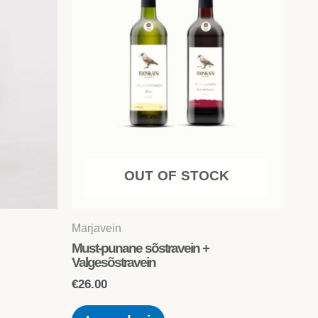
OUT OF STOCK
Marjavein
Must-punane sõstravein +
Valgesõstravein
€
26.00