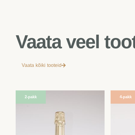
Vaata veel too
Vaata kõiki tooteid
2-pakk
4-pakk