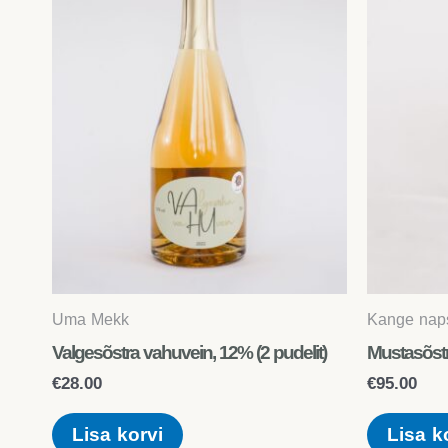
Uma Mekk
Kange nap
Valgesõstra vahuvein, 12% (2 pudelit)
Mustasõstr
€
28.00
€
95.00
Lisa korvi
Lisa k