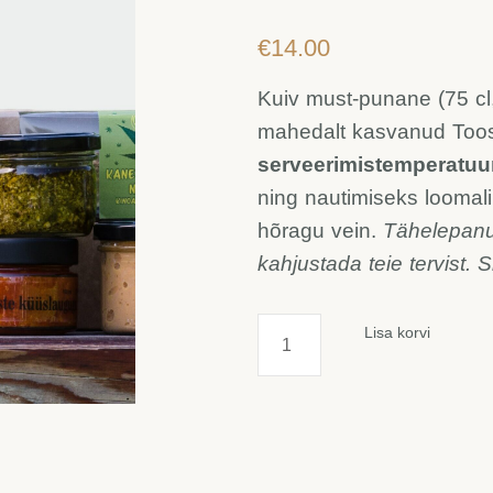
€
14.00
Kuiv must-punane (75 cl,
mahedalt kasvanud Toosi
serveerimistemperatuu
ning nautimiseks loomal
hõragu vein.
Tähelepanu!
kahjustada teie tervist. S
Must-
Lisa korvi
punane
sõstravein,
15%
kogus