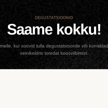
DEGUSTATSIOONID
Saame kokku!
 meile, kui soovid tulla degustatsioonile või korrald
veinikeldris toredat koosviibimist.
Kirjuta meile