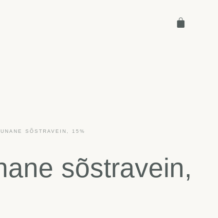
PUNANE SÕSTRAVEIN, 15%
ane sõstravein,