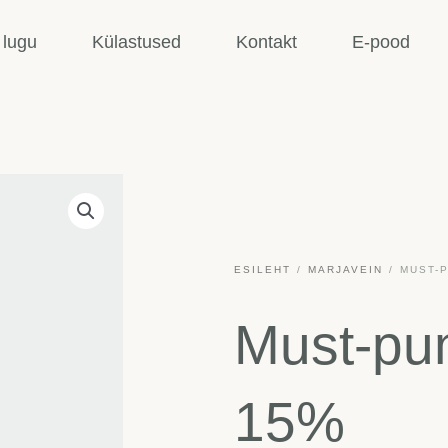
 lugu
Külastused
Kontakt
E-pood
ESILEHT
/
MARJAVEIN
/ MUST-
Must-pun
15%