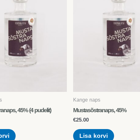
s
Kange naps
anaps, 45% (4 pudelit)
Mustasõstranaps, 45%
€
25.00
orvi
Lisa korvi