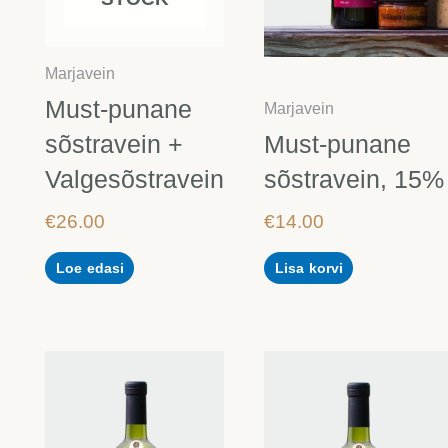
Marjavein
Must-punane
Marjavein
sõstravein +
Must-punane
Valgesõstravein
sõstravein, 15%
€
26.00
€
14.00
Loe edasi
Lisa korvi