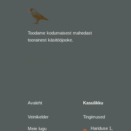
Toodame kodumaisest mahedast
toorainest käsitööjooke.
F
I
a
n
c
s
e
t
b
a
o
g
o
r
k
a
-
m
f
Avaleht
Kasulikku
Veinikelder
Tingimused
Hariduse 1,
Meie lugu