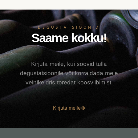
DEGUSTATSIOONID
Saame kokku!
Kirjuta meile, kui soovid tulla
degustatsioonile või korraldada meie
veinikeldris toredat koosviibimist.
Kirjuta meile