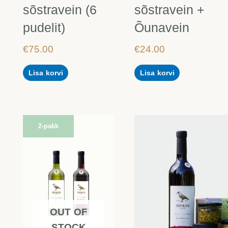
sõstravein (6
sõstravein +
pudelit)
Õunavein
€
75.00
€
24.00
Lisa korvi
Lisa korvi
2-pakk
OUT OF
STOCK