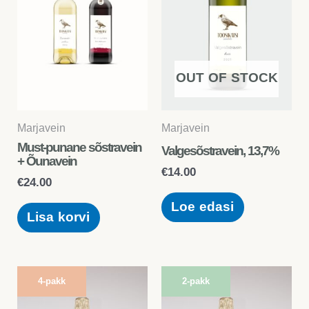
OUT OF STOCK
Marjavein
Marjavein
Must-punane sõstravein
Valgesõstravein, 13,7%
+ Õunavein
€
14.00
€
24.00
Loe edasi
Lisa korvi
4-pakk
2-pakk