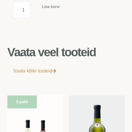
Mustasõstranaps,
Lisa korvi
45%
(4
pudelit)
kogus
Vaata veel tooteid
Vaata kõiki tooteid
2-pakk