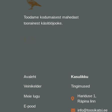
Toodame kodumaisest mahedast
toorainest käsitööjooke.
F
I
a
n
c
s
e
t
b
a
o
g
o
r
k
a
-
m
f
Avaleht
Kasulikku
Veinikelder
Tingimused
Hariduse 1,
Meie lugu
Räpina linn
E-pood
info@toosikatsi.ee