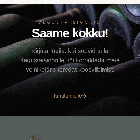
DEGUSTATSIOONID
Saame kokku!
Kirjuta meile, kui soovid tulla
degustatsioonile või korraldada meie
veinikeldris toredat koosviibimist.
Kirjuta meile