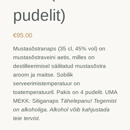
pudelit)
€
95.00
Mustasõstranaps (35 cl, 45% vol) on
mustasõstraveini aetis, milles on
destilleerimisel säilitatud mustasõstra
aroom ja maitse. Sobilik
serveerimistemperatuur on
toatemperatuuril. Pakis on 4 pudelit.
UMA
MEKK:
Sitiganaps
Tähelepanu! Tegemist
on alkoholiga. Alkohol võib kahjustada
teie tervist.