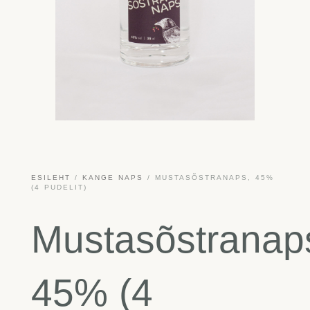
ESILEHT
/
KANGE NAPS
/ MUSTASÕSTRANAPS, 45%
(4 PUDELIT)
Mustasõstranap
45% (4