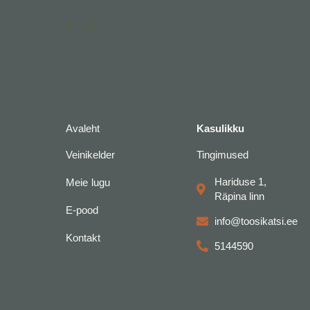
F
I
a
n
c
s
e
t
b
a
o
g
o
r
k
a
-
m
f
Avaleht
Kasulikku
Veinikelder
Tingimused
Hariduse 1,
Meie lugu
Räpina linn
E-pood
info@toosikatsi.ee
Kontakt
5144590