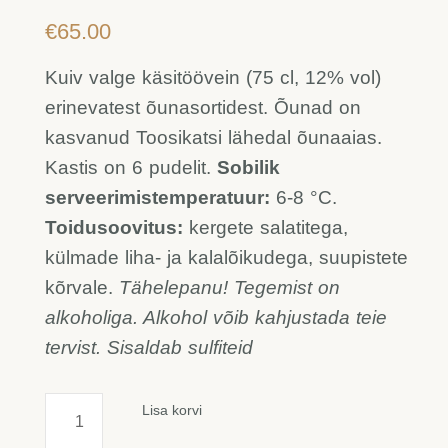
€
65.00
Kuiv valge käsitöövein (75 cl, 12% vol)
erinevatest õunasortidest. Õunad on
kasvanud Toosikatsi lähedal õunaaias.
Kastis on 6 pudelit.
Sobilik
serveerimistemperatuur:
6-8 °C.
Toidusoovitus:
kergete salatitega,
külmade liha- ja kalalõikudega, suupistete
kõrvale.
Tähelepanu! Tegemist on
alkoholiga. Alkohol võib kahjustada teie
tervist. Sisaldab sulfiteid
Õunavein
Lisa korvi
(6
pudelit)