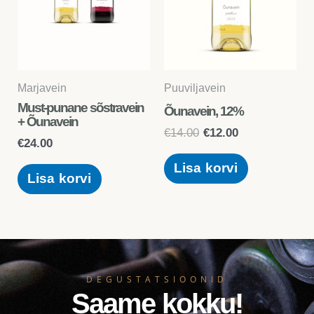
Marjavein
Puuviljavein
Must-punane sõstravein
Õunavein, 12%
+ Õunavein
€
14.00
€
12.00
€
24.00
Lisa korvi
Lisa korvi
DEGUSTATSIOONID
Saame kokku!