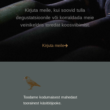
Kirjuta meile, kui soovid tulla
degustatsioonile või korraldada meie
veinikeldris toredat koosviibimist.
Kirjuta meile
Toodame kodumaisest mahedast
toorainest käsitööjooke.