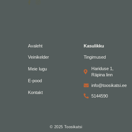
a
n
c
s
e
t
b
a
o
g
o
r
k
a
-
m
f
Avaleht
Kasulikku
Veinikelder
Tingimused
Hariduse 1,
Meie lugu
Räpina linn
E-pood
info@toosikatsi.ee
Kontakt
5144590
© 2025 Toosikatsi