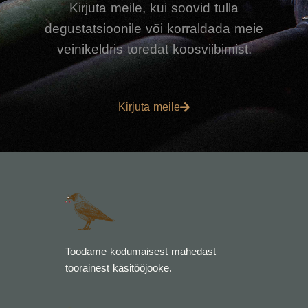
Kirjuta meile, kui soovid tulla
degustatsioonile või korraldada meie
veinikeldris toredat koosviibimist.
Kirjuta meile
Toodame kodumaisest mahedast
toorainest käsitööjooke.
F
I