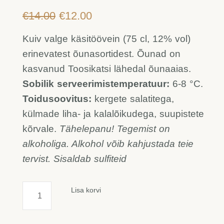
Algne
Current
€
14.00
€
12.00
hind
price
oli:
is:
Kuiv valge käsitöövein (75 cl, 12% vol)
€14.00.
€12.00.
erinevatest õunasortidest. Õunad on
kasvanud Toosikatsi lähedal õunaaias.
Sobilik serveerimistemperatuur:
6-8 °C.
Toidusoovitus:
kergete salatitega,
külmade liha- ja kalalõikudega, suupistete
kõrvale.
Tähelepanu! Tegemist on
alkoholiga. Alkohol võib kahjustada teie
tervist. Sisaldab sulfiteid
Õunavein,
Lisa korvi
12%
kogus