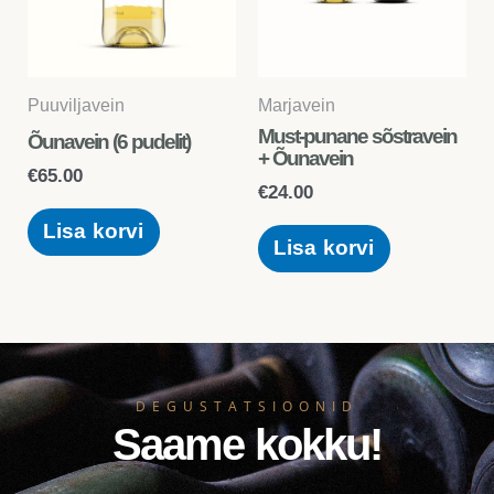
Puuviljavein
Marjavein
Must-punane sõstravein
Õunavein (6 pudelit)
+ Õunavein
€
65.00
€
24.00
Lisa korvi
Lisa korvi
DEGUSTATSIOONID
Saame kokku!