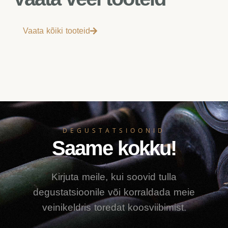
Vaata kõiki tooteid
DEGUSTATSIOONID
Saame kokku!
Kirjuta meile, kui soovid tulla
degustatsioonile või korraldada meie
veinikeldris toredat koosviibimist.