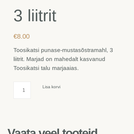
3 liitrit
€
8.00
Toosikatsi punase-mustasõstramahl, 3
liitrit. Marjad on mahedalt kasvanud
Toosikatsi talu marjaaias.
Punase-
Lisa korvi
mustasõstramahl,
3
liitrit
kogus
Vaata veel tooteid