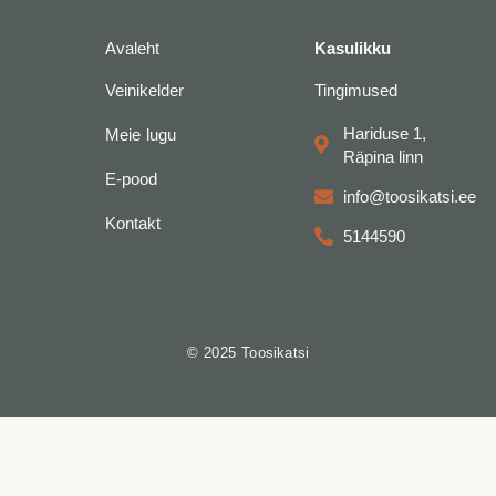
k
a
-
m
f
Avaleht
Kasulikku
Veinikelder
Tingimused
Hariduse 1,
Meie lugu
Räpina linn
E-pood
info@toosikatsi.ee
Kontakt
5144590
© 2025 Toosikatsi