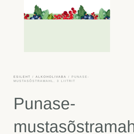
ESILEHT
/
ALKOHOLIVABA
/ PUNASE-
MUSTASÕSTRAMAHL, 3 LIITRIT
Punase-
mustasõstramah