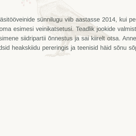
käsitööveinide sünnilugu viib aastasse 2014, kui pe
oma esimesi veinikatsetusi. Teadlik jookide valmis
simene siidripartii õnnestus ja sai kiirelt otsa. Ann
dsid heakskiidu pereringis ja teenisid häid sõnu 