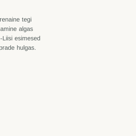
renaine tegi
tamine algas
e-Liisi esimesed
sõprade hulgas.