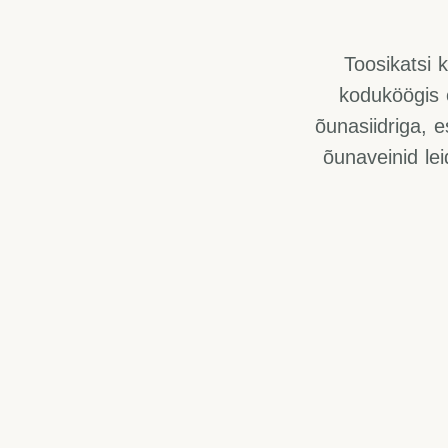
Toosikatsi 
koduköögis 
õunasiidriga, e
õunaveinid lei